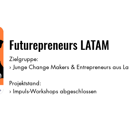
Day“, bei „BlueGreen Regions“, beim „Young F
Network“, bei „KI for Good Employment“, bei „
Impact“ oder bei einer der Future Skills Initiativ
guten Einstiegsplatz finden. Über diese und wei
Optionen aus dem ersten 3ZERO CREATHON be
Futurepreneurs LATAM
diese Projekte selbst und wir über Social Medi
unseren Newsletter - siehe unten.
Zielgruppe:
› Junge Change Makers & Entrepreneurs aus La
Für die Location und Organisation:
Ein voller Erfolg für den wunderbaren Platz für 
Projektstand:
CHANGE MAKER EVENTS – die AXICA, deren
› Impuls-Workshops abgeschlossen
Eventverantwortliche Cathrin Mühlbauer (Bild o
› Mentoring abgeschlossen
Teilnehmenden aus tiefer gemeinwohlorientierter
Überzeugung herzlichst begrüßte.